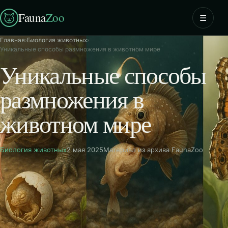
Fauna
Zoo
☰
Главная
›
Биология животных
›
Уникальные способы размножения в животном мире
Уникальные способы
размножения в
животном мире
Биология животных
2 мая 2025
Материал из архива FaunaZoo