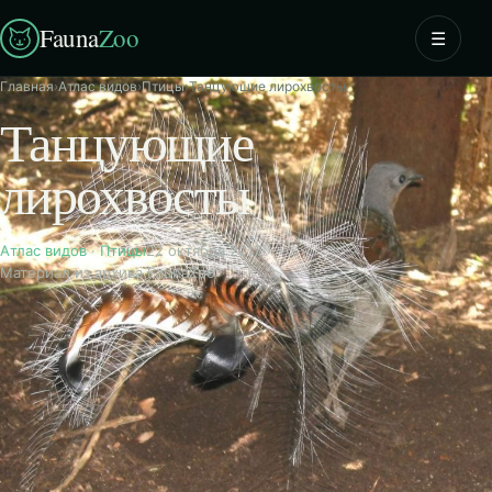
Fauna
Zoo
☰
Главная
›
Атлас видов
›
Птицы
›
Танцующие лирохвосты
Танцующие
лирохвосты
Атлас видов
·
Птицы
22 октября 2017
Материал из архива FaunaZoo