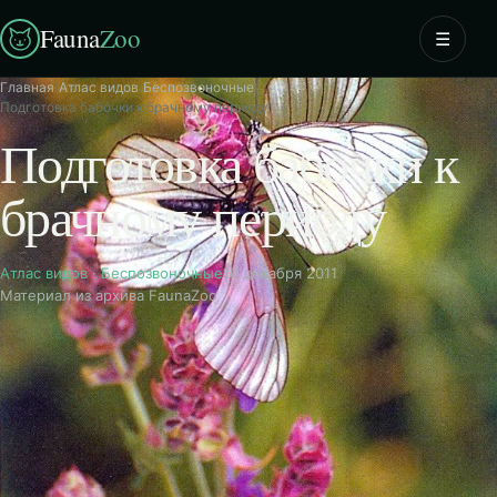
Fauna
Zoo
☰
Главная
›
Атлас видов
›
Беспозвоночные
›
Подготовка бабочки к брачному периоду
Подготовка бабочки к
брачному периоду
Атлас видов
·
Беспозвоночные
10 декабря 2011
Материал из архива FaunaZoo