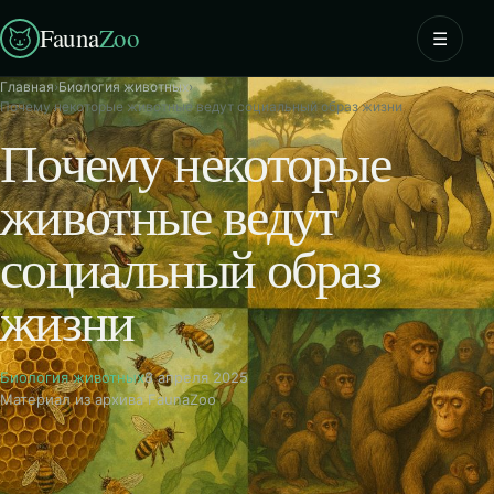
Fauna
Zoo
☰
Главная
›
Биология животных
›
Почему некоторые животные ведут социальный образ жизни
Почему некоторые
животные ведут
социальный образ
жизни
Биология животных
8 апреля 2025
Материал из архива FaunaZoo