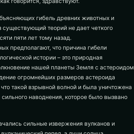
как говорится, здравствуют.
объясняющих гибель древних животных и
из существующий теорий не дает четкого
яти пяти лет тому назад.
ых предполагают, что причина гибели
логической истории – это природная
олкновение нашей планеты Земля с астероидом
адение огромнейших размеров астероида
, что такой взрывной волной и была уничтожена
е сильного наводнения, которое было вызвано
начались сильные извержения вулканов и
вулканический пепел, а лучи солнца