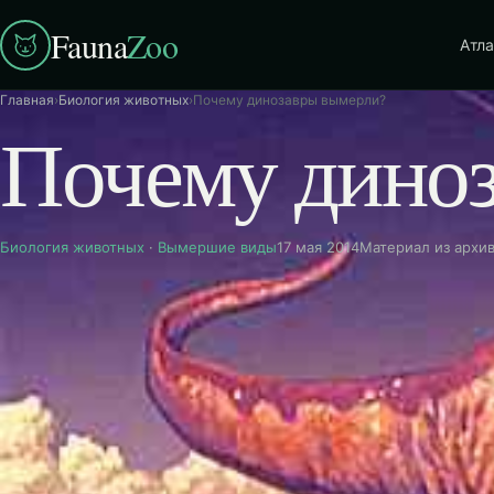
Fauna
Zoo
Атла
Главная
›
Биология животных
›
Почему динозавры вымерли?
Почему дино
Биология животных
·
Вымершие виды
17 мая 2014
Материал из архи