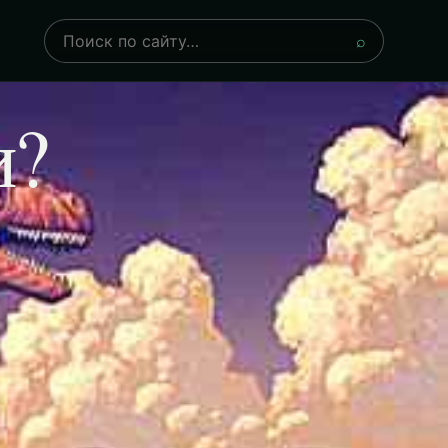
Поиск
⌕
и?