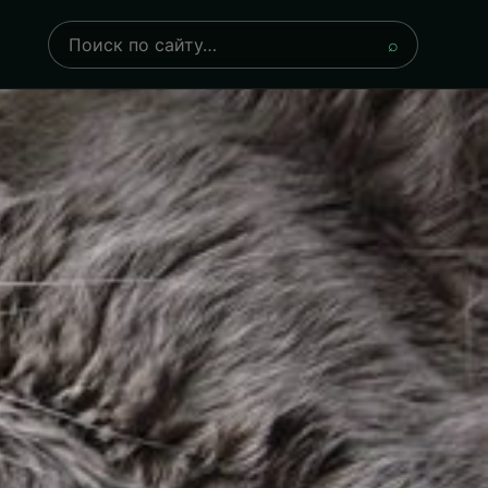
Поиск
⌕