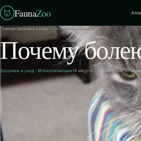
Fauna
Zoo
Атла
Главная
›
Здоровье и уход
›
Почему болеют кошки?
Почему боле
Здоровье и уход
·
Млекопитающие
19 августа 2013
Материал из архи