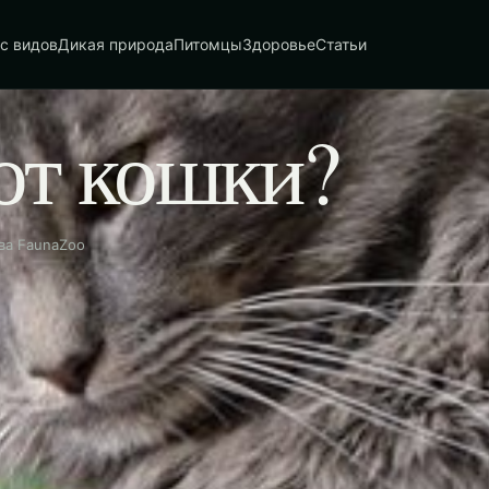
с видов
Дикая природа
Питомцы
Здоровье
Статьи
ют кошки?
ва FaunaZoo