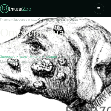
Fauna
Zoo
☰
Главная
›
Здоровье и уход
›
Опухоли и наросты у собак
Опухоли и наросты у
собак
Здоровье и уход
·
Млекопитающие
19 августа 2013
Материал из архива FaunaZoo