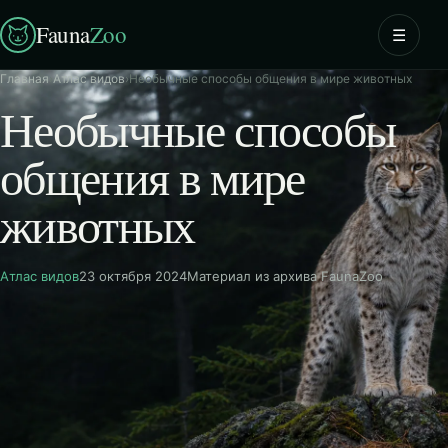
Fauna
Zoo
☰
Главная
›
Атлас видов
›
Необычные способы общения в мире животных
Необычные способы
общения в мире
животных
Атлас видов
23 октября 2024
Материал из архива FaunaZoo