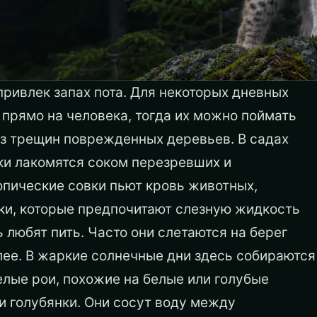
 привлек запах пота. Для некоторых дневных
 прямо на человека, тогда их можно поймать
из трещин поврежденных деревьев. В садах
ки лакомятся соком перезревших и
пические совки пьют кровь животных,
чки, которые предпочитают слезную жидкость
ь любят пить. Часто они слетаются на берег
лее. В жаркие солнечные дни здесь собираются
елые рои, похожие на белые или голубые
и голубянки. Они сосут воду между