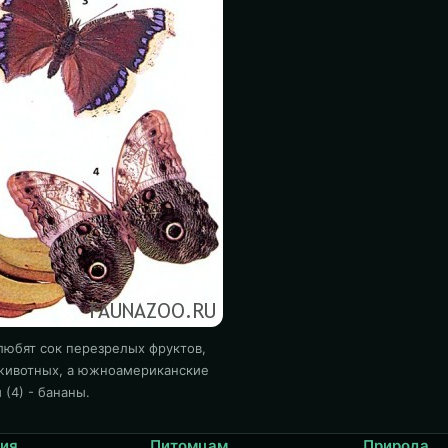
любят сок перезрелых фруктов,
 животных, а южноамериканские
(4) - бананы.
ия
Питомцам
Природа