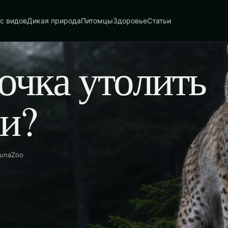
с видов
Дикая природа
Питомцы
Здоровье
Статьи
з лужи?
очка утолить
и?
aunaZoo