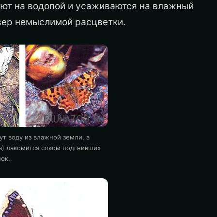
тают на водопой и усаживаются на влажный
овер немыслимой расцветки.
т воду из влажной земли, а
а) лакомится соком подгнивших
ок.