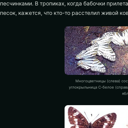
песчинками. В тропиках, когда бабочки приле
песок, кажется, что кто-то расстелил живой к
Многоцветницы (слева) сосу
углокрыльница С-белое (справ
ябл