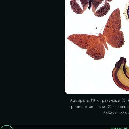
Адмиралы (1) и траурницы (3) 
тропические совки (2) - кровь
бабочки-совы 
Навигац