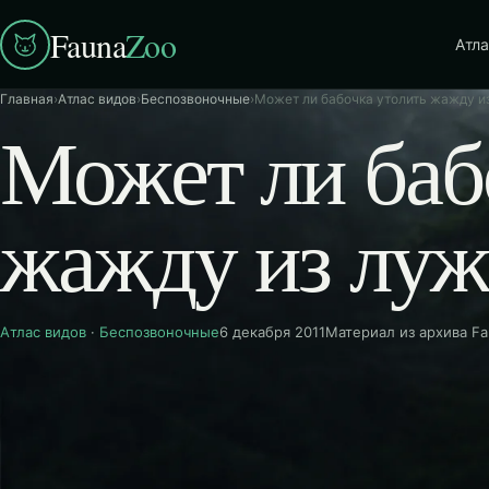
Fauna
Zoo
Атла
Главная
›
Атлас видов
›
Беспозвоночные
›
Может ли бабочка утолить жажду и
Может ли баб
жажду из луж
Атлас видов
·
Беспозвоночные
6 декабря 2011
Материал из архива F