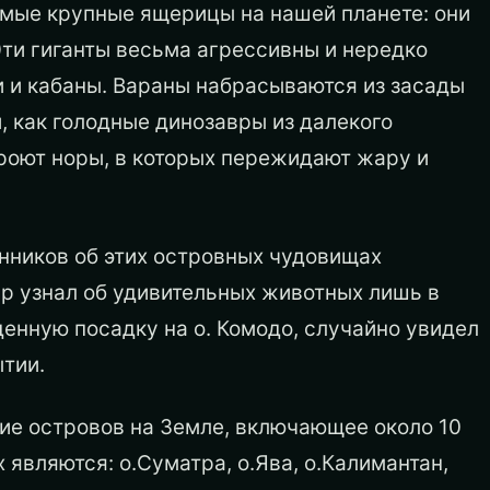
амые крупные ящерицы на нашей планете: они
. Эти гиганты весьма агрессивны и нередко
и и кабаны. Вараны набрасываются из засады
и, как голодные динозавры из далекого
роют норы, в которых пережидают жару и
енников об этих островных чудовищах
ир узнал об удивительных животных лишь в
денную посадку на о. Комодо, случайно увидел
ытии.
ие островов на Земле, включающее около 10
 являются: о.Суматра, о.Ява, о.Калимантан,