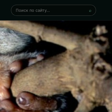
Поиск
⌕