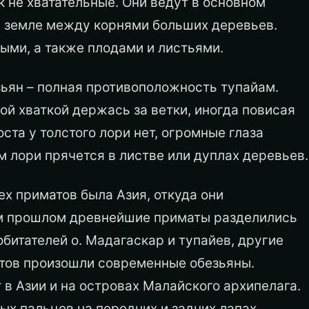
ик не хватательные. Они ведут в основном
а земле между корнями больших деревьев.
ми, а также плода­ми и листьями.
ьян – полная противопо­ложность тупайам.
ой хваткой держась за ветки, иногда повисая
оста у толстого лори нет, огромные глаза
 лори прячется в листве или дуплах деревьев.
ех приматов была Азия, откуда они
ом прошлом древнейшие приматы разделились
обитателей о. Мадагаскар и тупайев, другие
ятов произошли современные обезьяны.
 в Азии и на островах Малайского архипелага.
ых пальцев на передних и задних лапах,