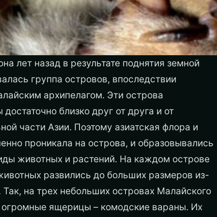
на лет назад в результате поднятия земной
валась группа островов, впоследствии
алайским архипелагом. Эти острова
достаточно близко друг от друга и от
ной части Азии. Поэтому азиатская флора и
енно про­никала на острова, и образовывались
иды животных и растений. На каждом острове
животных развились до больших размеров из-
.
Так, на трех небольших островах Малайского
т огромные ящерицы – комодские вараны. Их