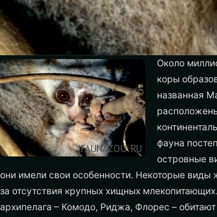
Около миллио
коры образо
названная М
расположены 
континенталь
фауна постеп
островные в
они имели свои особенности. Некоторые виды 
за отсутствия крупных хищных млекопитающих
архипелага – Комодо, Риджа, Флорес – обитаю