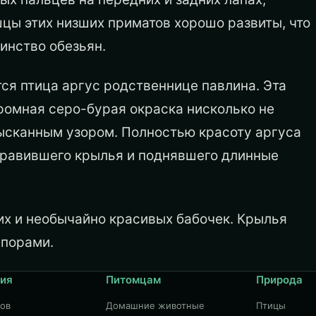
цы этих низших приматов хорошо развиты, что
инство обезьян.
я птица аргус родствен­нице павлина. Эта
кромная серо-бурая окраска нисколько не
ысканным узором. Полностью красоту аргуса
правившего крылья и поднявшего длинные
их и необычайно красивых бабочек. Крылья
по­рами.
ия
Питомцам
Природа
дов
Домашние животные
Птицы