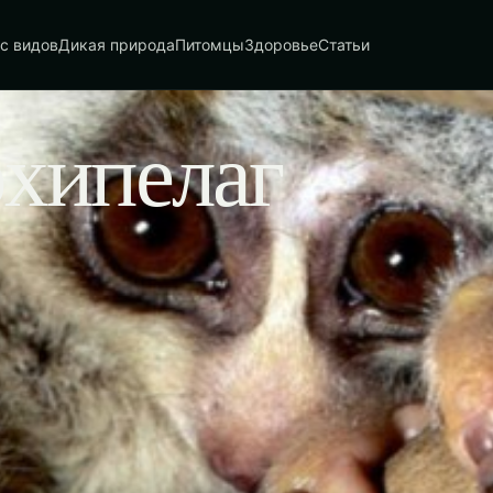
с видов
Дикая природа
Питомцы
Здоровье
Статьи
хипелаг