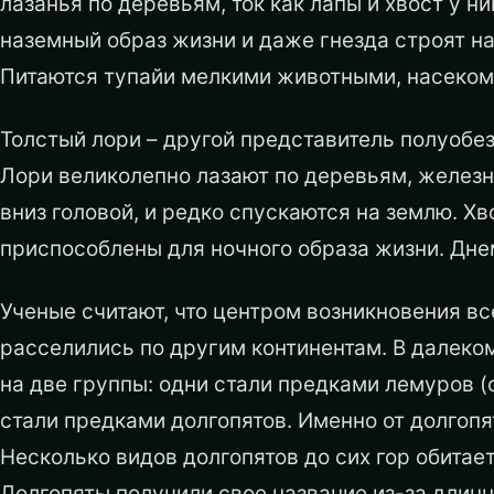
лазанья по деревьям, ток как лапы и хвост у н
наземный образ жизни и даже гнезда строят н
Питаются тупайи мелкими животными, насеко­мы
Толстый лори – другой представитель полуобез
Лори великолепно лазают по деревьям, железн
вниз головой, и редко спускаются на землю. Хв
приспособлены для ночного образа жизни. Днем
Ученые считают, что центром возникновения вс
расселились по другим континентам. В далек
на две группы: одни стали предками лемуров (
стали предками долгопятов. Именно от долгоп
Несколько видов долгопятов до сих гор обитает
Долгопяты получили свое название из-за длинн