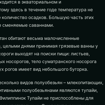
ходится в экваториальном и
ому здесь в течение годе температура не
 количество осадков. Большую часть этих
де сменяемые саваннами.
антан обитают весьма малочисленные
е, целыми днями принимая грязевые ванны у
ороги выходят на поиски пищи: листьев,
ных носорогов, тело суматранского носорога
х рогов имеет вид небольшого бугорка.
есколько видов полуобезь­ян – млекопитающих,
итив­ными полуобезьянами являются тупайи,
 Филиппинок Тупайи не приспособлены для