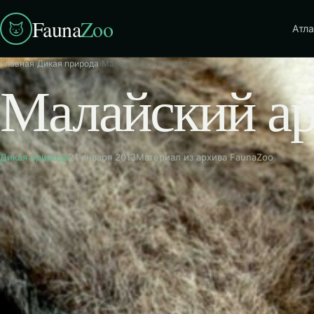
Fauna
Zoo
Атла
Главная
›
Дикая природа
›
Малайский архипелаг
Малайский ар
Дикая природа
21 января 2013
Материал из архива FaunaZoo