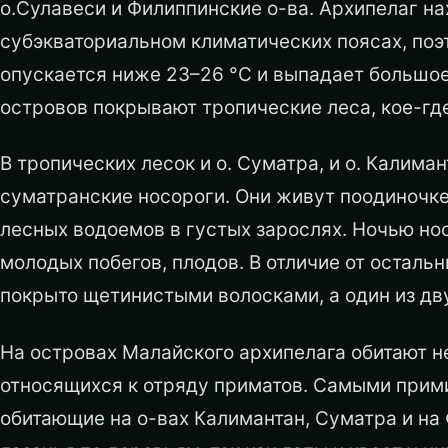
о.Сулавеси и Филиппинские о-ва. Архипелаг на
субэкваториальном климатических поясах, поэт
опускается ниже 23–26 °С и выпадает большое
островов покрывают тропические леса, кое-г
В тропических лесок и о. Суматра, и о. Калим
суматранские носоро­ги. Они живут поодиночк
лесных водоемов в густых зарослях. Ночью нос
молодых побегов, плодов. В отличие от осталь
покрыто щетинистыми волосками, а один из дву
На островах Малайского архипелага обитают н
относящихся к отряду приматов. Самыми прим
обитающие на о-вах Калимантан, Суматра и на