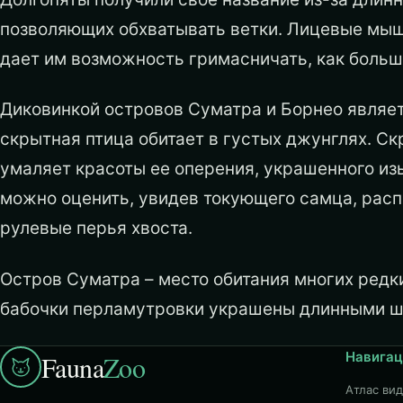
позволяющих обхватывать ветки. Лицевые мыш
дает им возможность гримасничать, как больш
Диковинкой островов Суматра и Борнео являетс
скрытная птица обитает в густых джунглях. С
умаляет красоты ее оперения, украшенного из
можно оценить, увидев токующего самца, рас
рулевые перья хвоста.
Остров Суматра – место обитания многих редк
бабочки перламутровки украшены длинными ш
Навигац
Fauna
Zoo
Атлас ви