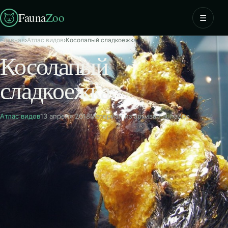
Fauna
Zoo
☰
Главная
›
Атлас видов
›
Косолапый сладкоежка
Косолапый
сладкоежка
Атлас видов
13 апреля 2018
Материал из архива FaunaZoo