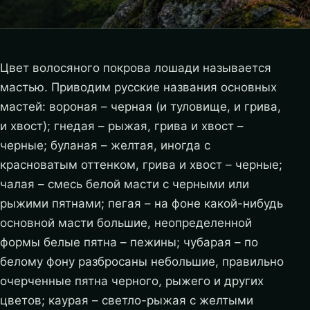
Цвет волосяного покрова лошади называется
мастью. Приводим русские названия основных
мастей: вороная – черная (и туловище, и грива,
и хвост); гнедая – рыжая, грива и хвост –
черные; буланая – желтая, иногда с
красноватым оттенком, грива и хвост – черные;
чалая – смесь белой масти с черными или
рыжими пятнами; пегая – на фоне какой-нибудь
основной масти большие, неопределенной
формы белые пятна – пежины; чубарая – по
белому фону разбросаны небольшие
, правильно
очерченные пятна черного, рыжего и других
цветов; каурая – светло-рыжая с желтыми