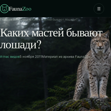
Fauna
Zoo
☰
Главная
›
Атлас видов
›
Каких мастей бывают лошади?
Каких мастей бывают
лошади?
Атлас видов
5 ноября 2011
Материал из архива FaunaZoo