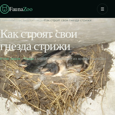
Fauna
Zoo
☰
Главная
›
Атлас видов
›
Птицы
›
Как строят свои гнезда стрижи
Как строят свои
гнезда стрижи
Атлас видов
·
Птицы
3 марта 2018
Материал из архива FaunaZoo