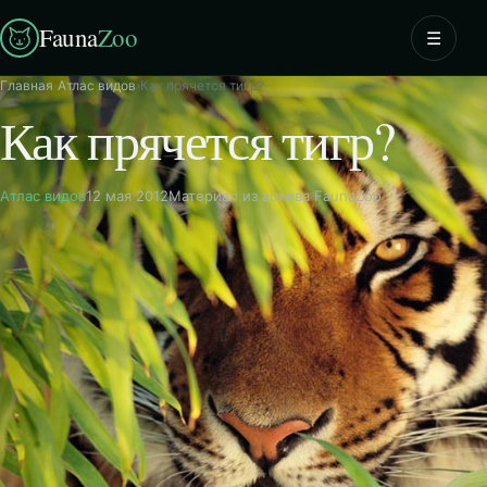
Fauna
Zoo
☰
Главная
›
Атлас видов
›
Как прячется тигр?
Как прячется тигр?
Атлас видов
12 мая 2012
Материал из архива FaunaZoo