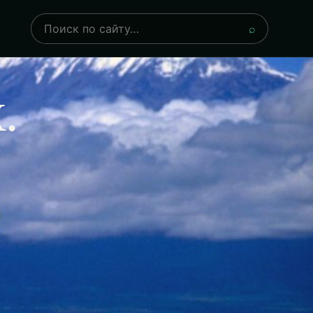
Поиск
⌕
.