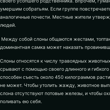
своего усопшего родственника. Впрочем, гума
умершим собратьям. Если группе повстречаетс
аналогичные почести. Местные жители утвержд
людей.
Между собой слоны общаются жестами, топтан
доминантная самка может наказать провинивших
Слоны относятся к числу травоядных животных
срывают с помощью своего длинного и гибкого х
способен съесть около 450 килограммов расти
не может. Чтобы утолить жажду, животное выпи
слона отсутствуют потовые железы, и чтобы ох
поливать ею себя.