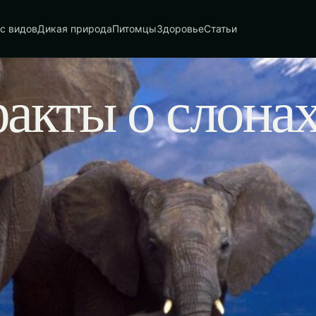
с видов
Дикая природа
Питомцы
Здоровье
Статьи
акты о слонах