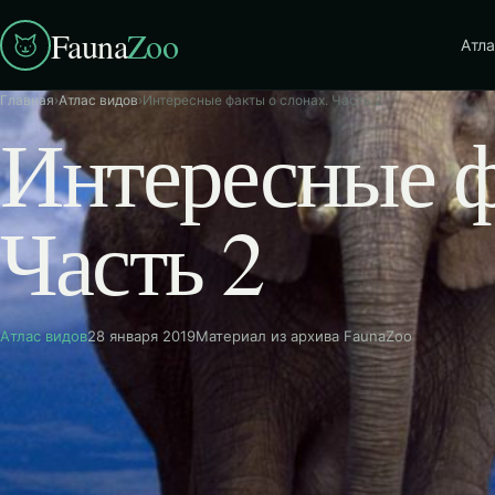
Fauna
Zoo
Атла
Главная
›
Атлас видов
›
Интересные факты о слонах. Часть 2
Интересные ф
Часть 2
Атлас видов
28 января 2019
Материал из архива FaunaZoo