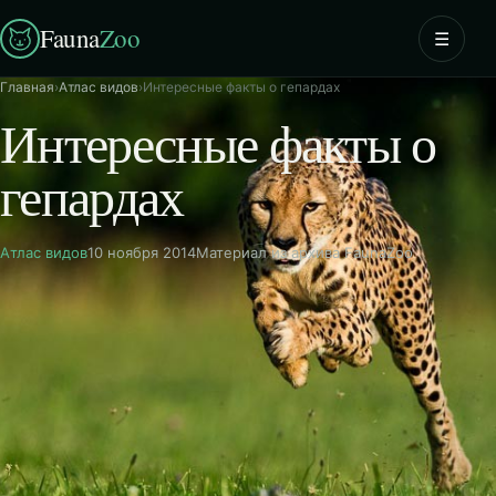
Fauna
Zoo
☰
Главная
›
Атлас видов
›
Интересные факты о гепардах
Интересные факты о
гепардах
Атлас видов
10 ноября 2014
Материал из архива FaunaZoo