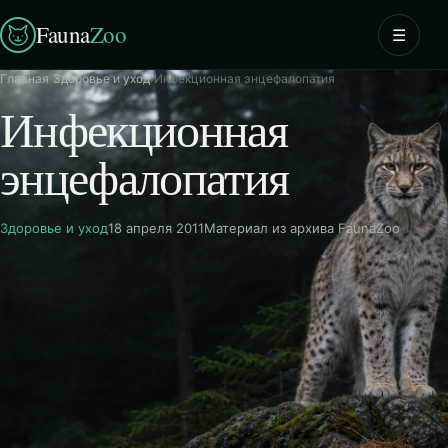
Fauna
Zoo
☰
Главная
›
Здоровье и уход
›
Инфекционная энцефалопатия
Инфекционная
энцефалопатия
Здоровье и уход
18 апреля 2011
Материал из архива FaunaZoo