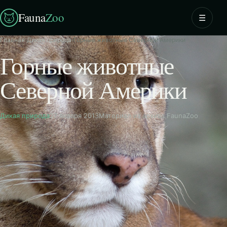
Fauna
Zoo
☰
Главная
›
Дикая природа
›
Горные животные Северной Америки
Горные животные
Северной Америки
Дикая природа
27 января 2013
Материал из архива FaunaZoo