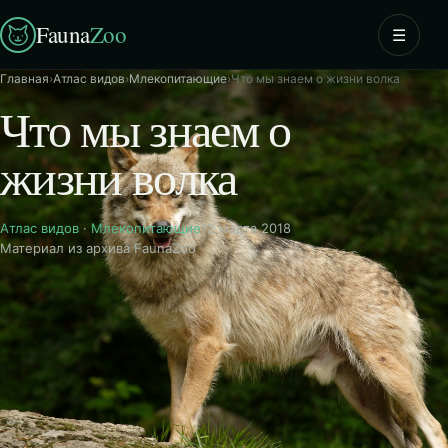
Fauna
Zoo
☰
Главная
›
Атлас видов
›
Млекопитающие
›
Что мы знаем о жизни волка
Что мы знаем о
жизни волка
Атлас видов
·
Млекопитающие
12 марта 2018
Материал из архива FaunaZoo