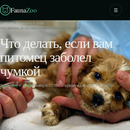
Fauna
Zoo
☰
Главная
›
Здоровье и уход
›
Что делать, если вам питомец заболел чумкой
Что делать, если вам
питомец заболел
чумкой
Здоровье и уход
7 января 2018
Материал из архива FaunaZoo