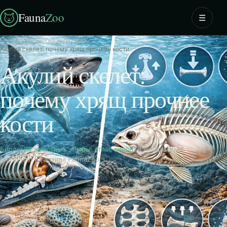
Fauna
Zoo
☰
Главная
›
Биология животных
›
Акулий скелет: почему хрящ прочнее кости
Акулий скелет:
почему хрящ прочнее
кости
Биология животных
·
Рыбы: атлас видов
20 января 2026
Материал из архива FaunaZoo