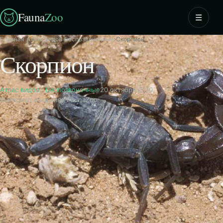
Fauna
Zoo
☰
Главная
›
Атлас видов
›
Беспозвоночные
›
Скорпион
Скорпион
Атлас видов
·
Беспозвоночные
20 октября 2010
Материал из архива FaunaZoo