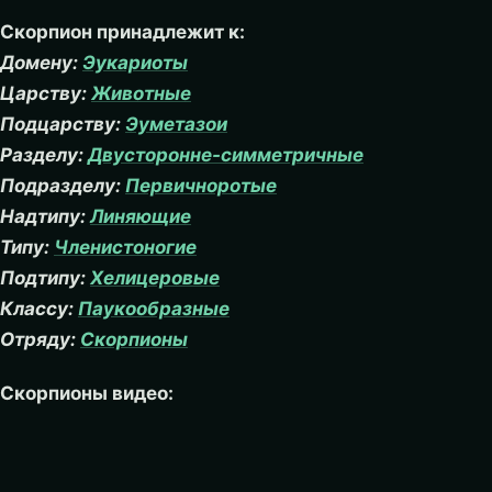
Скорпион принадлежит к:
Домену:
Эукариоты
Царству:
Животные
Подцарству:
Эуметазои
Разделу:
Двусторонне-симметричные
Подразделу:
Первичноротые
Надтипу:
Линяющие
Типу:
Членистоногие
Подтипу:
Хелицеровые
Классу:
Паукообразные
Отряду:
Скорпионы
Скорпионы видео: