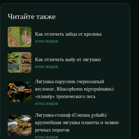
Читайте также
Как отличить зайца от кролика
АТЛАС ВИДОВ
Как отличить жабу от лягушки
АТЛАС ВИДОВ
Лягушка-парусник (чернолапый
веслоног, Rhacophorus nigropalmatus):
«планёр» тропического леса
АТЛАС ВИДОВ
Лягушка-голиаф (Conraua goliath):
крупнейшая лягушка планеты и хозяин
речных порогов
АТЛАС ВИДОВ