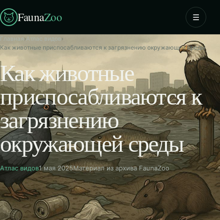
Fauna
Zoo
☰
Главная
›
Атлас видов
›
Как животные приспосабливаются к загрязнению окружающей среды
Как животные
приспосабливаются к
загрязнению
окружающей среды
Атлас видов
1 мая 2025
Материал из архива FaunaZoo