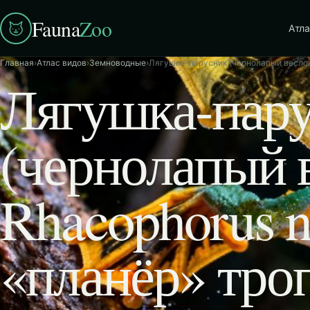
Fauna
Zoo
Атла
Главная
›
Атлас видов
›
Земноводные
›
Лягушка-парусник (чернолапый веслоно
Лягушка-пар
(чернолапый 
Rhacophorus n
«планёр» тро