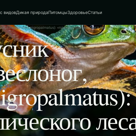
с видов
Дикая природа
Питомцы
Здоровье
Статьи
г, Rhacophorus nigropalmatus): «планёр» тропического леса
усник
веслоног,
igropalmatus):
пического лес