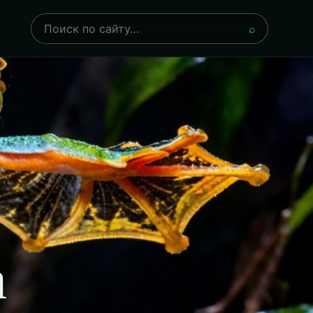
Поиск
⌕
а