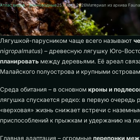
Атлас видов
·
Земноводные
25 марта 2026
Материал из архива Faun
Лягушкой-парусником чаще всего называют
ч
nigropalmatus
) – древесную лягушку Юго-Вост
планировать
между деревьями. Её ареал связ
Малайского полуострова и крупными островами
Среда обитания – в основном
кроны и подлесо
лягушка спускается редко: в первую очередь 
«верховая» жизнь снижает встречи с наземны
приспособлений к прыжкам и удержанию на ли
Главная адаптация – огромные
перепонки меж