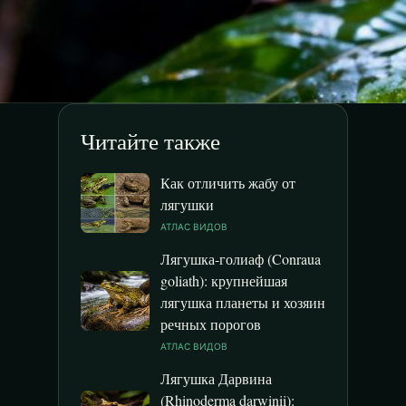
Читайте также
Как отличить жабу от
лягушки
АТЛАС ВИДОВ
Лягушка-голиаф (Conraua
goliath): крупнейшая
лягушка планеты и хозяин
речных порогов
АТЛАС ВИДОВ
Лягушка Дарвина
(Rhinoderma darwinii):