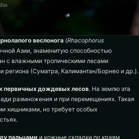
aZoo
ернолапого веслонога
(
Rhacophorus
очной Азии, знаменитую способностью
ан с влажными тропическими лесами
 региона (Суматра, Калимантан/Борнео и др.).
к первичных дождевых лесов
. На землю эта
ради размножения и при перемещениях. Такая
ми хищниками, но требует особых
стьях.
ду пальцами
и кожные складки по краям