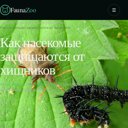
Fauna
Zoo
☰
Главная
›
Атлас видов
›
Беспозвоночные
›
Как насекомые защищаются от хищников
Как насекомые
защищаются от
хищников
Атлас видов
·
Беспозвоночные
23 сентября 2017
Материал из архива FaunaZoo