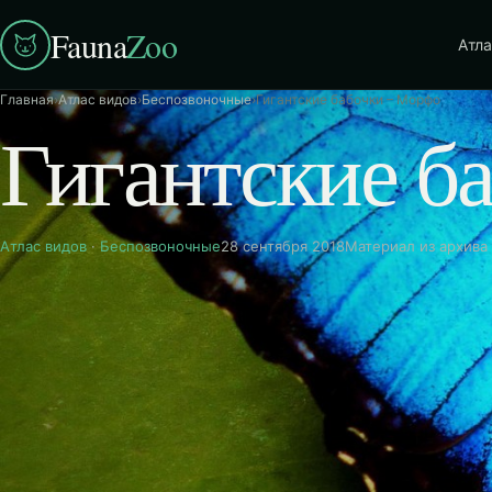
Fauna
Zoo
Атла
Главная
›
Атлас видов
›
Беспозвоночные
›
Гигантские бабочки – Морфо
Гигантские б
Атлас видов
·
Беспозвоночные
28 сентября 2018
Материал из архива