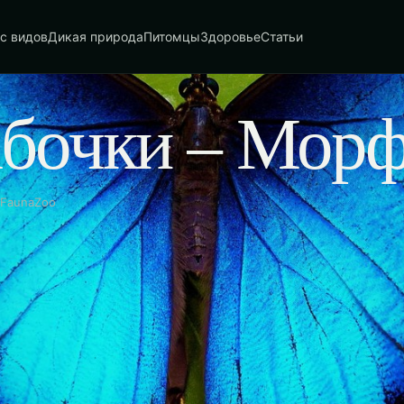
с видов
Дикая природа
Питомцы
Здоровье
Статьи
абочки – Мор
 FaunaZoo