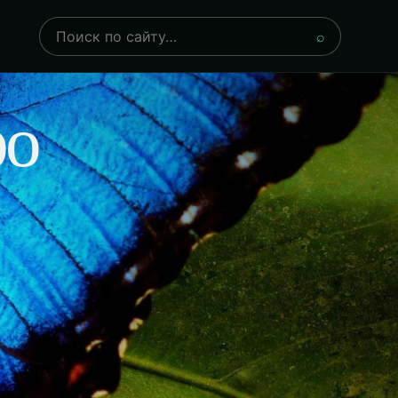
Поиск
⌕
фо