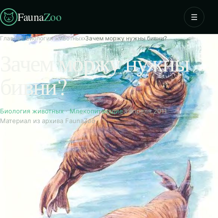
Fauna
Zoo
☰
Главная
›
Биология животных
›
Зачем моржу нужны бивни?
Зачем моржу нужны
бивни?
Биология животных
·
Млекопитающие
3 апреля 2011
Материал из архива FaunaZoo