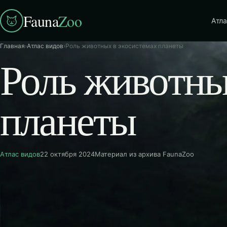
Fauna
Zoo
Атла
Главная
›
Атлас видов
›
Роль животных в экосистемах планеты
Роль животны
планеты
Атлас видов
22 октября 2024
Материал из архива FaunaZoo