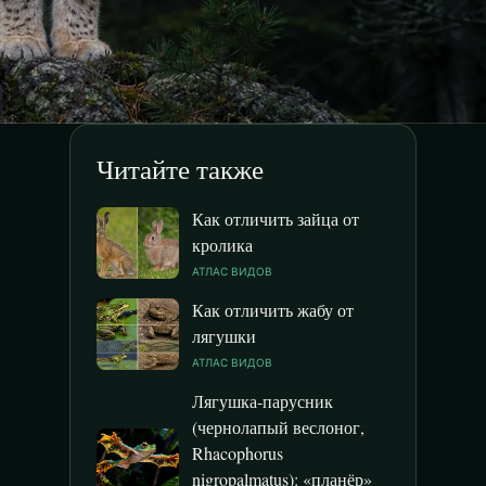
Читайте также
Как отличить зайца от
кролика
АТЛАС ВИДОВ
Как отличить жабу от
лягушки
АТЛАС ВИДОВ
Лягушка-парусник
(чернолапый веслоног,
Rhacophorus
nigropalmatus): «планёр»