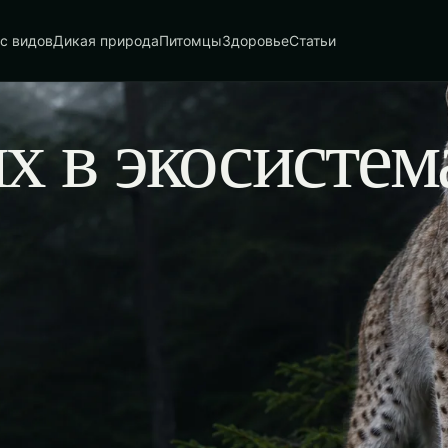
с видов
Дикая природа
Питомцы
Здоровье
Статьи
х в экосистем