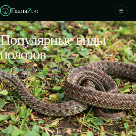
Fauna
Zoo
☰
Главная
›
Атлас видов
›
Рептилии
›
Популярные виды полозов
Популярные виды
полозов
Атлас видов
·
Рептилии
21 марта 2018
Материал из архива FaunaZoo