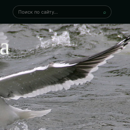
Поиск
⌕
а