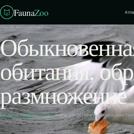
Fauna
Zoo
Атла
Главная
›
Биология животных
›
Обыкновенная чайка – места обитания, образ
Обыкновенная
обитания, обр
размножение
Биология животных
·
Птицы
8 февраля 2021
Материал из архива Fau