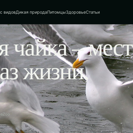
с видов
Дикая природа
Питомцы
Здоровье
Статьи
 жизни, размножение
 чайка – мест
аз жизни,
naZoo