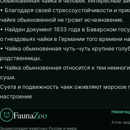
Обыкновенная чайка и человек. Интересные зам
• Благодаря своей стрессоустойчивости и присп
чайке обыкновенной не грозит исчезновение.
• Найден документ 1633 года в Баварском го
о гнездовьях чайки в Германии того времени на
• Чайка обыкновенная чуть-чуть крупнее голуб
родственницы.
• Чайка обыкновенная относится к тем немноги
суши.
Суета и подвижность чаек оживляют морское 
настроение
Навигац
Fauna
Zoo
Атлас ви
Энциклопедия животных России и мира: