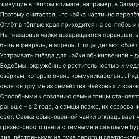
живущие в тёплом климате, например, в Западн
Поэтому считается, что чайка частично перелёт
Отлёт в тёплые края приходится на сентябрь и
На гнездовье чайки возвращаются пораньше, в
быть и февраль, и апрель. Птицы делают облёт
Устраивать гнёзда для чайки обыкновенной – д
Водоёмы, окружённые растительностью и медле
озёркам, которые очень коммуникабельны. Рядо
селятся другие из семейства Чайковых и крачк
Способными к созданию семьи птицы становятс
раньше – в 2 года, а самцы позже, их созреван
свет. Самка обыкновенной чайки откладывает 
грязно-серого цвета с тёмными и светлыми бу
дня, пёстренькие: на пухе серого и светло-ко