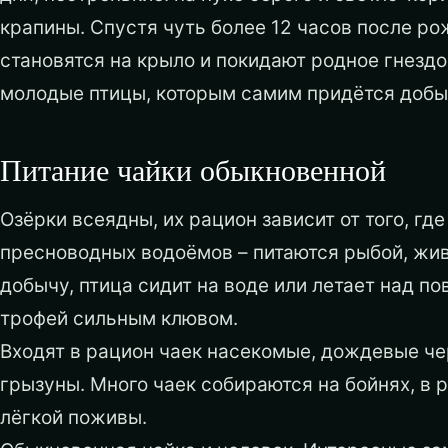
крапины. Спустя чуть более 12 часов после ро
становятся на крыло и покидают родное гнездо
молодые птицы, которым самим придётся добы
Питание чайки обыкновенной
Озёрки всеядны, их рацион зависит от того, гд
пресноводных водоёмов – питаются рыбой, живо
добычу, птица сидит на воде или летает над п
трофей сильным клювом.
Входят в рацион чаек насекомые, дождевые чер
грызуны. Много чаек собираются на бойнях, в р
лёгкой поживы.