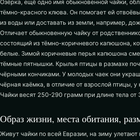
Озёрка, ещё одно имя обыкновенной чайки, обл
тёмно-красного клюва. Он помогает ей отвоёв
из воды или доставать из земли, например, до
Отличает обыкновенную чайку от родственнико
состоящий из тёмно-коричневого капюшона, ко
белые. Зимой коричневые перья капюшона смен
тёмные пятнышки. Крылья птицы в размахе почт
чёрными кончиками. У молодых чаек они украш
чёрная каёмка, в отличие от взрослой птицы, у
Чайки весят 250-290 грамм при длине тела от 
Образ жизни, места обитания, ра
Живут чайки по всей Евразии, на зиму улетают