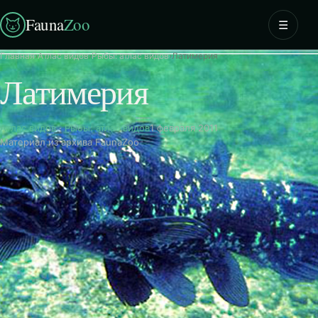
Fauna
Zoo
☰
Главная
›
Атлас видов
›
Рыбы: атлас видов
›
Латимерия
Латимерия
Атлас видов
·
Рыбы: атлас видов
1 февраля 2011
Материал из архива FaunaZoo