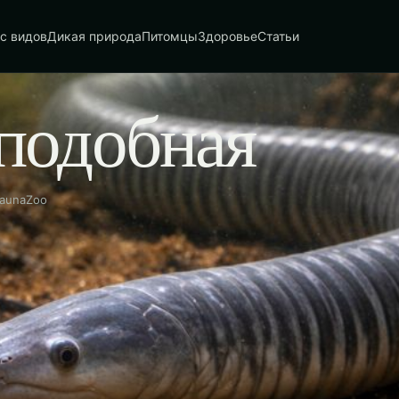
с видов
Дикая природа
Питомцы
Здоровье
Статьи
подобная
FaunaZoo