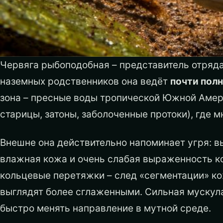
Червяга рыбоподобная – представитель отряда 
наземных родственников она ведёт
почти пол
зона – пресные воды тропической Южной Амери
старицы, затоны, заболоченные протоки), где м
Внешне она действительно напоминает угря: в
влажная кожа и очень слабая выраженность кон
кольцевые перетяжки – след «сегментации» кож
выглядят более сглаженными. Сильная мускула
быстро менять направление в мутной среде.