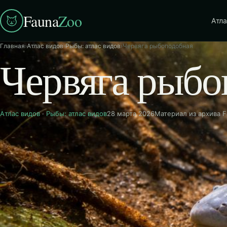
Fauna
Zoo
Атла
Главная
›
Атлас видов
›
Рыбы: атлас видов
›
Червяга рыбоподобная
Червяга рыбо
Атлас видов
·
Рыбы: атлас видов
28 марта 2026
Материал из архива 