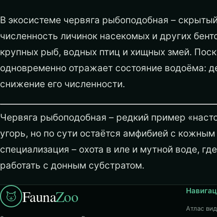
В экосистеме червяга рыбоподобная – скрытый
численность личинок насекомых и других бент
крупных рыб, водных птиц и хищных змей. Поско
одновременно отражает состояние водоёма: д
снижение его численности.
Червяга рыбоподобная – редкий пример «насто
угорь, но по сути остаётся амфибией с кожны
специализация – охота в иле и мутной воде, гд
работать с донным субстратом.
Навигац
Fauna
Zoo
Атлас ви