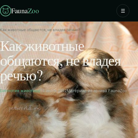
Fauna
Zoo
☰
Главная
›
Биология животных
›
Как животные общаются, не владея речью?
Как животные
общаются, не владея
речью?
Биология животных
14 июля 2012
Материал из архива FaunaZoo