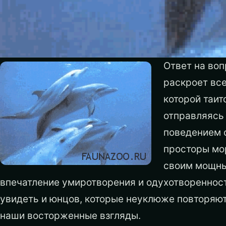
Ответ на воп
раскроет все
которой таит
отправляясь
поведением с
просторы мо
своим мощны
впечатление умиротворения и одухотворенност
увидеть и юнцов, которые неуклюже повторяют
наши восторженные взгляды.