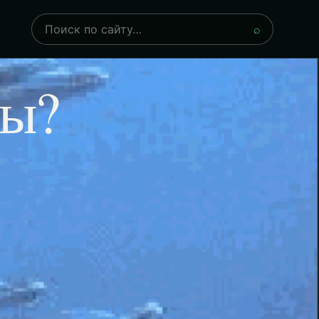
Поиск
⌕
ны?