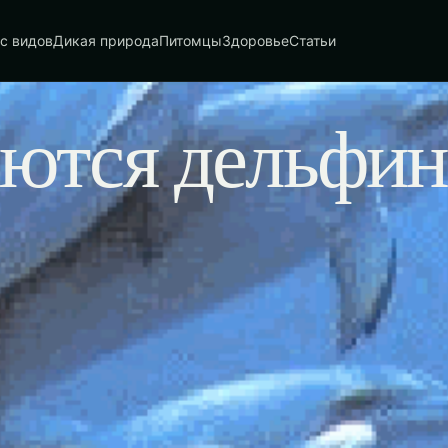
с видов
Дикая природа
Питомцы
Здоровье
Статьи
аются дельфи