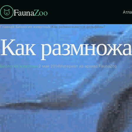
Fauna
Zoo
Атла
Главная
›
Биология животных
›
Как размножаются дельфины?
Как размнож
Биология животных
2 мая 2014
Материал из архива FaunaZoo