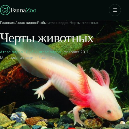
Fauna
Zoo
☰
Главная
›
Атлас видов
›
Рыбы: атлас видов
›
Черты животных
Черты животных
Атлас видов
·
Рыбы: атлас видов
1 февраля 2011
Материал из архива FaunaZoo