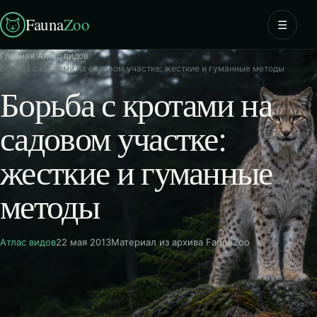
Fauna
Zoo
☰
Главная
›
Атлас видов
›
Борьба с кротами на садовом участке: жесткие и гуманные методы
Борьба с кротами на
садовом участке:
жесткие и гуманные
методы
Атлас видов
22 мая 2013
Материал из архива FaunaZoo