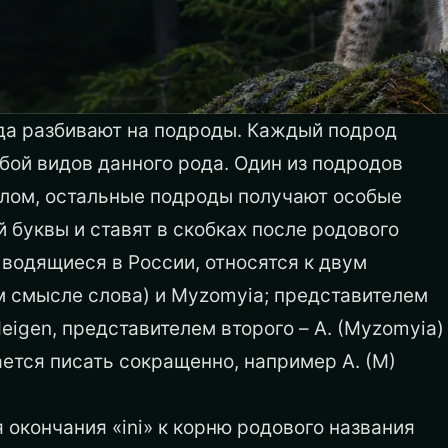
да разбивают на подроды. Каждый подрод
бой видов данного рода. Один из подродов
целом, остальные подроды получают особые
 буквы и ставят в скобках после родового
 водящиеся в России, относятся к двум
ном смысле слова) и Myzomyia; представителем
Meigen, представителем второго – A. (Myzomyia)
ается писать сокращенно, например А. (М)
окончания «ini» к корню родового названия