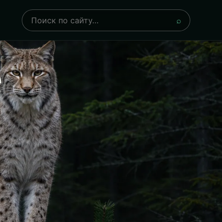
Поиск
⌕
е