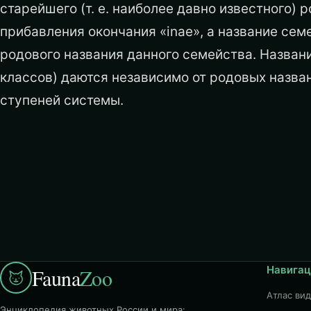
старейшего (т. е. наиболее давно известного) 
прибавления окончания «inae», а название сем
родового названия данного семейства. Назван
классов) даются независимо от родовых назва
ступеней системы.
Навигац
Fauna
Zoo
Атлас ви
Энциклопедия животных России и мира: