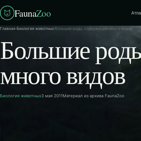
Fauna
Zoo
Атла
Главная
›
Биология животных
›
Большие роды, содержащие много видов
Большие род
много видов
Биология животных
3 мая 2011
Материал из архива FaunaZoo