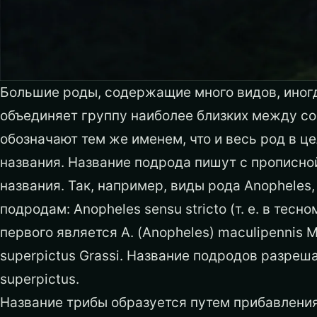
Большие роды, содержащие много видов, иног
объединяет группу наиболее близких между со
обозначают тем же именем, что и весь род в 
названия. Название подрода пишут с прописной
названия.
Так, например, виды рода Anopheles,
подродам: Anopheles sensu stricto (т. е. в тес
первого является А. (Anopheles) maculipennis 
superpictus Grassi. Название подродов разреш
superpictus.
Название трибы образуется путем прибавления 