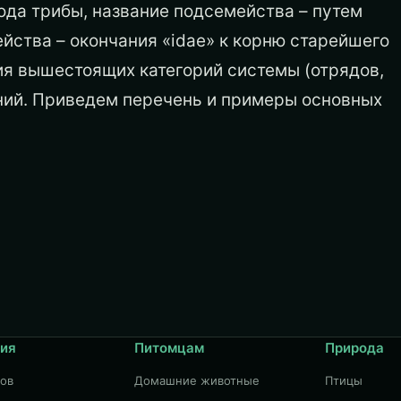
рода трибы, название подсемейства – путем
ейства – окончания «idae» к корню старейшего
ия вышестоящих категорий системы (отрядов,
ний. Приведем перечень и примеры основных
ия
Питомцам
Природа
дов
Домашние животные
Птицы