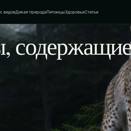
с видов
Дикая природа
Питомцы
Здоровье
Статьи
ы, содержащи