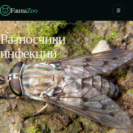
Fauna
Zoo
☰
Главная
›
Атлас видов
›
Беспозвоночные
›
Разносчики инфекции
Разносчики
инфекции
Атлас видов
·
Беспозвоночные
1 марта 2011
Материал из архива FaunaZoo