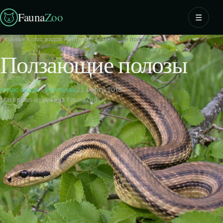
Fauna
Zoo
☰
Главная
›
Атлас видов
›
Рептилии
›
Ползающие полозы
Ползающие полозы
Атлас видов
·
Рептилии
22 марта 2018
Материал из архива FaunaZoo