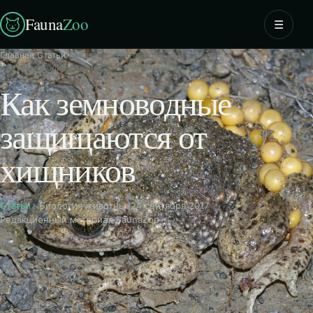
Fauna
Zoo
☰
Главная
›
Статьи
›
Биология животных
›
Как земноводные защищаются от хищников
Как земноводные
защищаются от
хищников
Статьи
· Биология животных
24 сентября 2017
Редакционный материал FaunaZoo