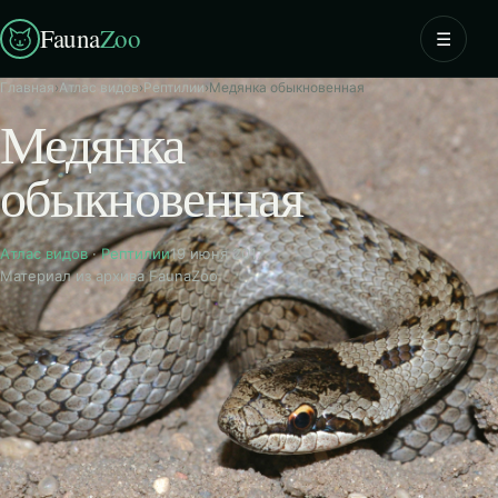
Fauna
Zoo
☰
Главная
›
Атлас видов
›
Рептилии
›
Медянка обыкновенная
Медянка
обыкновенная
Атлас видов
·
Рептилии
19 июня 2017
Материал из архива FaunaZoo