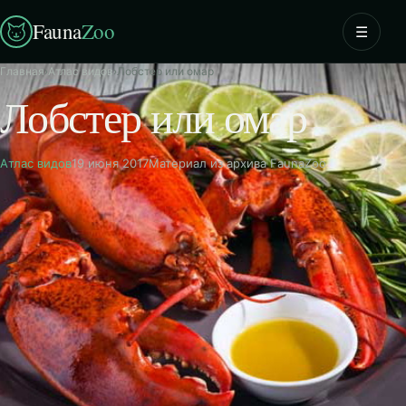
Fauna
Zoo
☰
Главная
›
Атлас видов
›
Лобстер или омар
Лобстер или омар
Атлас видов
19 июня 2017
Материал из архива FaunaZoo