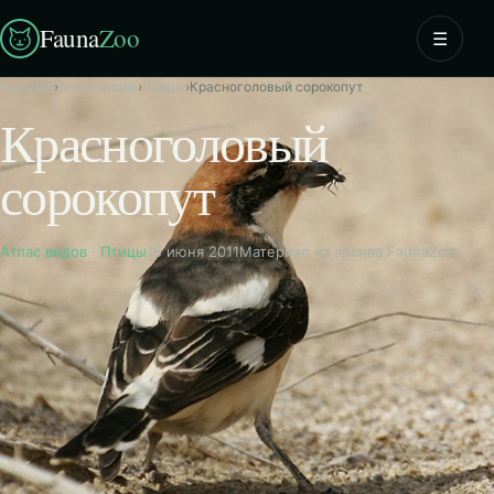
Fauna
Zoo
☰
Главная
›
Атлас видов
›
Птицы
›
Красноголовый сорокопут
Красноголовый
сорокопут
Атлас видов
·
Птицы
15 июня 2011
Материал из архива FaunaZoo