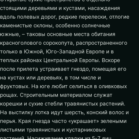
стоящими деревьями и кустами, насаждения
вдоль полевых дорог, редкие перелески, отлогие
каменистые склоны, особенно солнечные
южные, – таковы основные места обитания
красноголового сорокопута, распространенного
только в Южной, Юго-Западной Европе и в
теплых районах Центральной Европы. Вскоре
после прилета устраивает гнездо, помещая его
на кустах или деревьях, в том числе и
фруктовых. На юге любит селиться в оливковых
рощах.
Строительным материалом служат
корешки и сухие стебли травянистых растений.
На выстилку лотка идут шерсть, конский волос и
перья. Края гнезда часто «украшает» зелеными
листьями травянистых и кустарниковых
растений. Насиживание кладки из 5-7 яиц