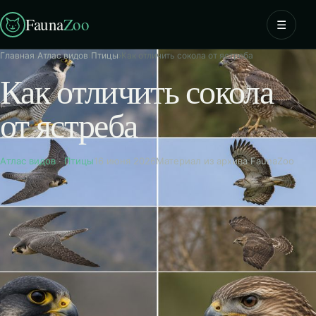
Fauna
Zoo
☰
Главная
›
Атлас видов
›
Птицы
›
Как отличить сокола от ястреба
Как отличить сокола
от ястреба
Атлас видов
·
Птицы
16 июня 2026
Материал из архива FaunaZoo