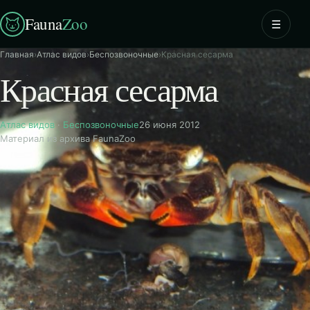
Fauna
Zoo
☰
Главная
›
Атлас видов
›
Беспозвоночные
›
Красная сесарма
Красная сесарма
Атлас видов
·
Беспозвоночные
26 июня 2012
Материал из архива FaunaZoo