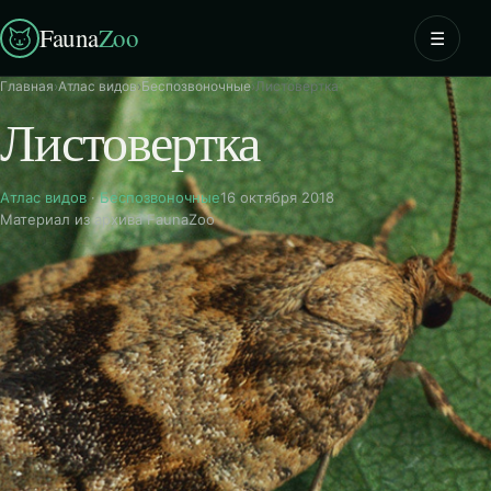
Fauna
Zoo
☰
Главная
›
Атлас видов
›
Беспозвоночные
›
Листовертка
Листовертка
Атлас видов
·
Беспозвоночные
16 октября 2018
Материал из архива FaunaZoo