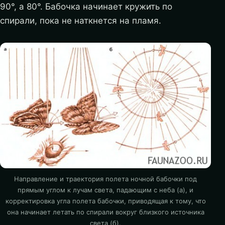
90°, а 80°. Бабочка начинает кружить по
спирали, пока не наткнется на пламя.
Направление и траектория полета ночной бабочки под
прямым углом к лучам света, падающим с неба (а), и
корректировка угла полета бабочки, приводящая к тому, что
она начинает летать по спирали вокруг близкого источника
света (б).