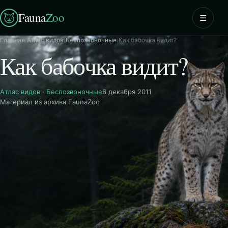
Fauna
Zoo
☰
Главная
›
Атлас видов
›
Беспозвоночные
›
Как бабочка видит?
Как бабочка видит?
Атлас видов
·
Беспозвоночные
6 декабря 2011
Материал из архива FaunaZoo