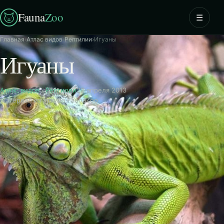
Fauna
Zoo
☰
Главная
›
Атлас видов
›
Рептилии
›
Игуаны
Игуаны
Атлас видов
·
Рептилии
22 апреля 2013
Материал из архива FaunaZoo