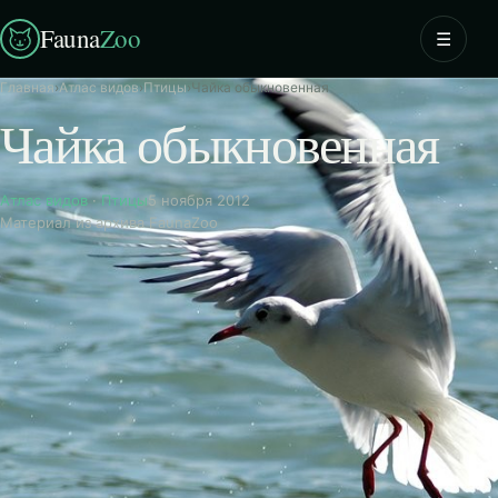
Fauna
Zoo
☰
Главная
›
Атлас видов
›
Птицы
›
Чайка обыкновенная
Чайка обыкновенная
Атлас видов
·
Птицы
5 ноября 2012
Материал из архива FaunaZoo