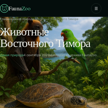
Fauna
Zoo
☰
Главная
›
Дикая природа
›
Животные Восточного Тимора
Животные
Восточного Тимора
Дикая природа
4 сентября 2025
Материал из архива FaunaZoo